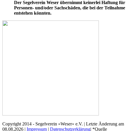
Der Segelverein Weser übernimmt keinerlei Haftung für
Personen- und/oder Sachschäden, die bei der Teilnahme
entstehen könnten.
Copyright 2014 - Segelverein »Weser« e.V. | Letzte Änderung am
08.08.2026 |
Impressum
|
Datenschutzerklärung
| *Quelle