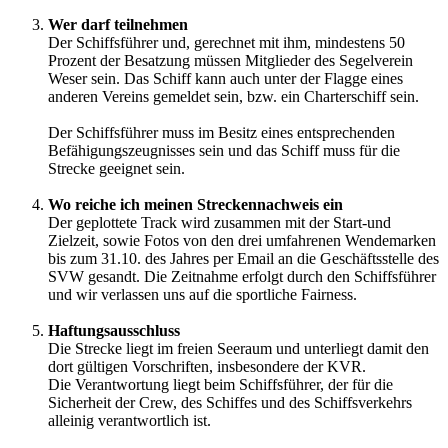
Wer darf teilnehmen
Der Schiffsführer und, gerechnet mit ihm, mindestens 50
Prozent der Besatzung müssen Mitglieder des Segelverein
Weser sein. Das Schiff kann auch unter der Flagge eines
anderen Vereins gemeldet sein, bzw. ein Charterschiff sein.
Der Schiffsführer muss im Besitz eines entsprechenden
Befähigungszeugnisses sein und das Schiff muss für die
Strecke geeignet sein.
Wo reiche ich meinen Streckennachweis ein
Der geplottete Track wird zusammen mit der Start-und
Zielzeit, sowie Fotos von den drei umfahrenen Wendemarken
bis zum 31.10. des Jahres per Email an die Geschäftsstelle des
SVW gesandt. Die Zeitnahme erfolgt durch den Schiffsführer
und wir verlassen uns auf die sportliche Fairness.
Haftungsausschluss
Die Strecke liegt im freien Seeraum und unterliegt damit den
dort gültigen Vorschriften, insbesondere der KVR.
Die Verantwortung liegt beim Schiffsführer, der für die
Sicherheit der Crew, des Schiffes und des Schiffsverkehrs
alleinig verantwortlich ist.