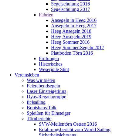
Segelschulung 2016
Segelschulung 2017
Fahrten
Ansegeln in Heeg 2016
Ansegeln in Heeg 2017
Heeg Ansegeln 2018
Heeg Ansegeln 2019
Heeg Sommer 2016
Heeg Sommer-Segeln 2017
Plattboden Törn 2016
Prüfungen
Historisches
Weserjolle Stint
Vereinsleben
Was wir bieten
Feierabendsegeln
Laser-Einsteigerkurs
Dyas-Regattagruppe
fit4sailing
Bootshaus Talk
Spleißen für Einsteiger
Törnberichte
SVW-Meilentörn Ostsee 2016
Erfahrungsbericht vom World Sailing
Sicherheitslehrgang