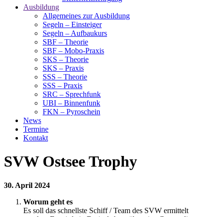
Ausbildung
Allgemeines zur Ausbildung
Segeln – Einsteiger
Segeln – Aufbaukurs
SBF – Theorie
SBF – Mobo-Praxis
SKS – Theorie
SKS – Praxis
SSS – Theorie
SSS – Praxis
SRC – Sprechfunk
UBI – Binnenfunk
FKN – Pyroschein
News
Termine
Kontakt
SVW Ostsee Trophy
30. April 2024
Worum geht es
Es soll das schnellste Schiff / Team des SVW ermittelt