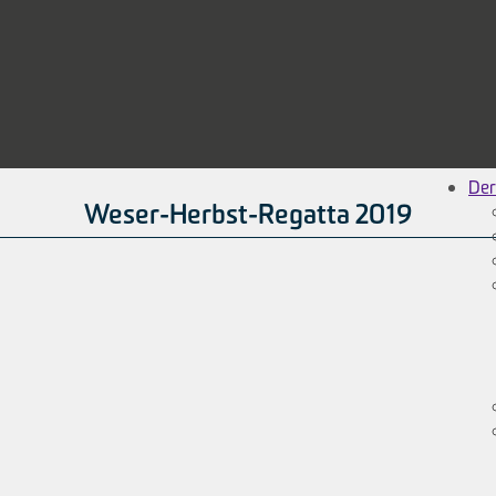
Der
Weser-Herbst-Regatta 2019