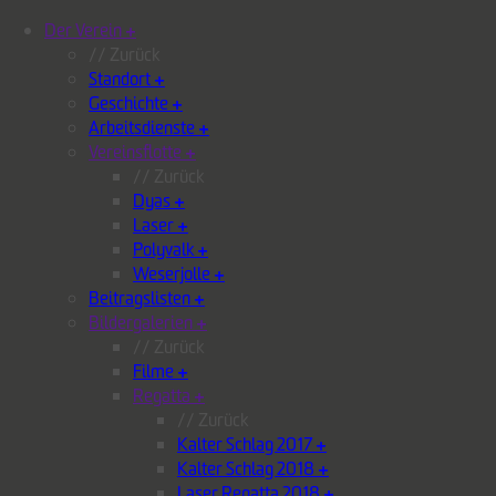
Der Verein
+
// Zurück
Standort
+
Geschichte
+
Arbeitsdienste
+
Vereinsflotte
+
// Zurück
Dyas
+
Laser
+
Polyvalk
+
Weserjolle
+
Beitragslisten
+
Bildergalerien
+
// Zurück
Filme
+
Regatta
+
// Zurück
Kalter Schlag 2017
+
Kalter Schlag 2018
+
Laser Regatta 2018
+