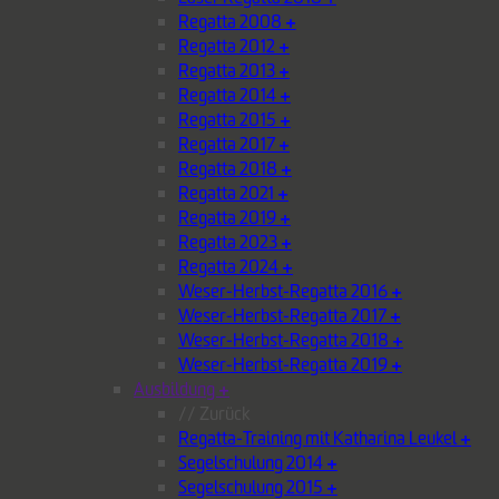
Regatta 2008
+
Regatta 2012
+
Regatta 2013
+
Regatta 2014
+
Regatta 2015
+
Regatta 2017
+
Regatta 2018
+
Regatta 2021
+
Regatta 2019
+
Regatta 2023
+
Regatta 2024
+
Weser-Herbst-Regatta 2016
+
Weser-Herbst-Regatta 2017
+
Weser-Herbst-Regatta 2018
+
Weser-Herbst-Regatta 2019
+
Ausbildung
+
// Zurück
Regatta-Training mit Katharina Leukel
+
Segelschulung 2014
+
Segelschulung 2015
+