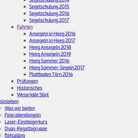
Segelschulung 2015
Segelschulung 2016
Segelschulung 2017
Fahrten
Ansegeln in Heeg 2016
Ansegeln in Heeg 2017
Heeg Ansegeln 2018
Heeg Ansegeln 2019
Heeg Sommer 2016
Heeg Sommer-Segeln 2017
Plattboden Törn 2016
Prüfungen
Historisches
Weserjolle Stint
einsleben
Was wir bieten
Feierabendsegeln
Laser-Einsteigerkurs
Dyas-Regattagruppe
fit4sailing