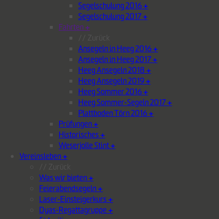
Segelschulung 2016
+
Segelschulung 2017
+
Fahrten
+
// Zurück
Ansegeln in Heeg 2016
+
Ansegeln in Heeg 2017
+
Heeg Ansegeln 2018
+
Heeg Ansegeln 2019
+
Heeg Sommer 2016
+
Heeg Sommer-Segeln 2017
+
Plattboden Törn 2016
+
Prüfungen
+
Historisches
+
Weserjolle Stint
+
Vereinsleben
+
// Zurück
Was wir bieten
+
Feierabendsegeln
+
Laser-Einsteigerkurs
+
Dyas-Regattagruppe
+