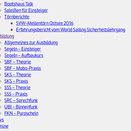
Bootshaus Talk
Spleißen für Einsteiger
Törnberichte
SVW-Meilentörn Ostsee 2016
Erfahrungsbericht vom World Sailing Sicherheitslehrgang
bildung
Allgemeines zur Ausbildung
Segeln – Einsteiger
Segeln – Aufbaukurs
SBF – Theorie
SBF – Mobo-Praxis
SKS – Theorie
SKS – Praxis
SSS – Theorie
SSS – Praxis
SRC – Sprechfunk
UBI – Binnenfunk
FKN – Pyroschein
ws
mine