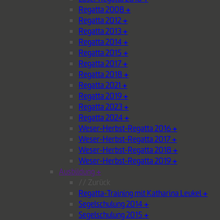
Regatta 2008
+
Regatta 2012
+
Regatta 2013
+
Regatta 2014
+
Regatta 2015
+
Regatta 2017
+
Regatta 2018
+
Regatta 2021
+
Regatta 2019
+
Regatta 2023
+
Regatta 2024
+
Weser-Herbst-Regatta 2016
+
Weser-Herbst-Regatta 2017
+
Weser-Herbst-Regatta 2018
+
Weser-Herbst-Regatta 2019
+
Ausbildung
+
// Zurück
Regatta-Training mit Katharina Leukel
+
Segelschulung 2014
+
Segelschulung 2015
+