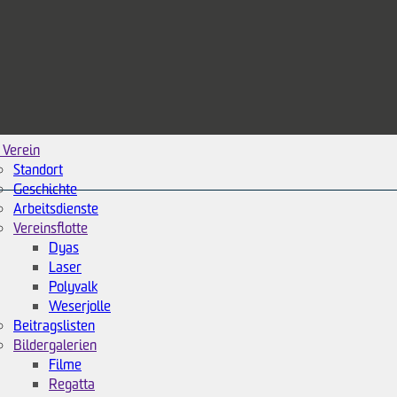
 Verein
Standort
Geschichte
Arbeitsdienste
Vereinsflotte
Dyas
Laser
Polyvalk
Weserjolle
Beitragslisten
Bildergalerien
Filme
Regatta