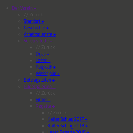
Der Verein
+
// Zurück
Standort
+
Geschichte
+
Arbeitsdienste
+
Vereinsflotte
+
// Zurück
Dyas
+
Laser
+
Polyvalk
+
Weserjolle
+
Beitragslisten
+
Bildergalerien
+
// Zurück
Filme
+
Regatta
+
// Zurück
Kalter Schlag 2017
+
Kalter Schlag 2018
+
Laser Regatta 2018
+