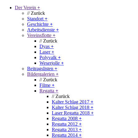
Der Verein
+
// Zurück
Standort
+
Geschichte
+
Arbeitsdienste
+
Vereinsflotte
+
// Zurück
Dyas
+
Laser
+
Polyvalk
+
Weserjolle
+
Beitragslisten
+
Bildergalerien
+
// Zurück
Filme
+
Regatta
+
// Zurück
Kalter Schlag 2017
+
Kalter Schlag 2018
+
Laser Regatta 2018
+
Regatta 2008
+
Regatta 2012
+
Regatta 2013
+
Regatta 2014
+