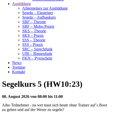
Ausbildung
Allgemeines zur Ausbildung
Segeln – Einsteiger
Segeln – Aufbaukurs
SBF – Theorie
SBF – Mobo-Praxis
SKS – Theorie
SKS – Praxis
SSS – Theorie
SSS – Praxis
SRC – Sprechfunk
UBI – Binnenfunk
FKN – Pyroschein
News
Termine
Kontakt
Segelkurs 5 (HW10:23)
08. August 2026 von 08:00 bis 11:00
Aiho Teilnehmer - na wer traut sich heute ohne Trainer auf´s Boot
zu gehen und auf der Weser zu segeln?