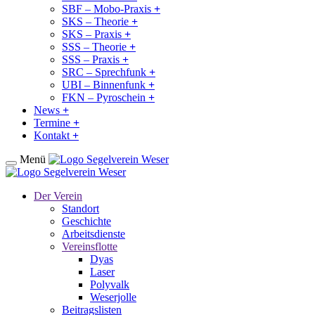
SBF – Mobo-Praxis
+
SKS – Theorie
+
SKS – Praxis
+
SSS – Theorie
+
SSS – Praxis
+
SRC – Sprechfunk
+
UBI – Binnenfunk
+
FKN – Pyroschein
+
News
+
Termine
+
Kontakt
+
Menü
Der Verein
Standort
Geschichte
Arbeitsdienste
Vereinsflotte
Dyas
Laser
Polyvalk
Weserjolle
Beitragslisten