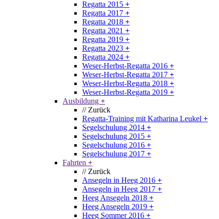
Regatta 2015
+
Regatta 2017
+
Regatta 2018
+
Regatta 2021
+
Regatta 2019
+
Regatta 2023
+
Regatta 2024
+
Weser-Herbst-Regatta 2016
+
Weser-Herbst-Regatta 2017
+
Weser-Herbst-Regatta 2018
+
Weser-Herbst-Regatta 2019
+
Ausbildung
+
// Zurück
Regatta-Training mit Katharina Leukel
+
Segelschulung 2014
+
Segelschulung 2015
+
Segelschulung 2016
+
Segelschulung 2017
+
Fahrten
+
// Zurück
Ansegeln in Heeg 2016
+
Ansegeln in Heeg 2017
+
Heeg Ansegeln 2018
+
Heeg Ansegeln 2019
+
Heeg Sommer 2016
+