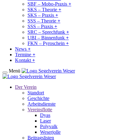
SBF – Mobo-Praxis
+
SKS – Theorie
+
SKS – Praxis
+
SSS – Theorie
+
SSS – Praxis
+
SRC – Sprechfunk
+
UBI – Binnenfunk
+
FKN – Pyroschein
+
News
+
Termine
+
Kontakt
+
Menü
Der Verein
Standort
Geschichte
Arbeitsdienste
Vereinsflotte
Dyas
Laser
Polyvalk
Weserjolle
Beitragslisten