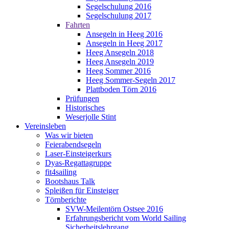
Segelschulung 2016
Segelschulung 2017
Fahrten
Ansegeln in Heeg 2016
Ansegeln in Heeg 2017
Heeg Ansegeln 2018
Heeg Ansegeln 2019
Heeg Sommer 2016
Heeg Sommer-Segeln 2017
Plattboden Törn 2016
Prüfungen
Historisches
Weserjolle Stint
Vereinsleben
Was wir bieten
Feierabendsegeln
Laser-Einsteigerkurs
Dyas-Regattagruppe
fit4sailing
Bootshaus Talk
Spleißen für Einsteiger
Törnberichte
SVW-Meilentörn Ostsee 2016
Erfahrungsbericht vom World Sailing
Sicherheitslehrgang