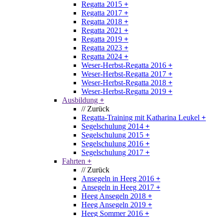
Regatta 2015
+
Regatta 2017
+
Regatta 2018
+
Regatta 2021
+
Regatta 2019
+
Regatta 2023
+
Regatta 2024
+
Weser-Herbst-Regatta 2016
+
Weser-Herbst-Regatta 2017
+
Weser-Herbst-Regatta 2018
+
Weser-Herbst-Regatta 2019
+
Ausbildung
+
// Zurück
Regatta-Training mit Katharina Leukel
+
Segelschulung 2014
+
Segelschulung 2015
+
Segelschulung 2016
+
Segelschulung 2017
+
Fahrten
+
// Zurück
Ansegeln in Heeg 2016
+
Ansegeln in Heeg 2017
+
Heeg Ansegeln 2018
+
Heeg Ansegeln 2019
+
Heeg Sommer 2016
+