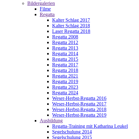
Bildergalerien
Filme
Regatta
Kalter Schlag 2017
Kalter Schlag 2018
Laser Regatta 2018
Regatta 2008
Regatta 2012
Regatta 2013
Regatta 2014
Regatta 2015
Regatta 2017
Regatta 2018
Regatta 2021
Regatta 2019
Regatta 2023
Regatta 2024
Weser-Herbst-Regatta 2016
Weser-Herbst-Regatta 2017
Weser-Herbst-Regatta 2018
Weser-Herbst-Regatta 2019
Ausbildung
Regatta-Training mit Katharina Leukel
Segelschulung 2014
Segelschulung 2015