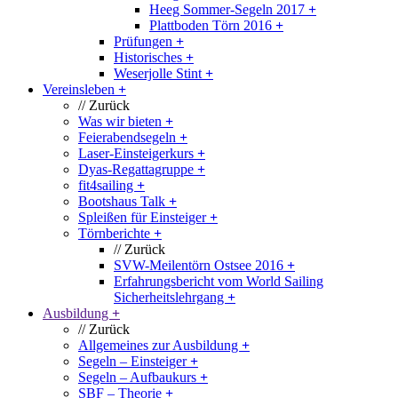
Heeg Sommer-Segeln 2017
+
Plattboden Törn 2016
+
Prüfungen
+
Historisches
+
Weserjolle Stint
+
Vereinsleben
+
// Zurück
Was wir bieten
+
Feierabendsegeln
+
Laser-Einsteigerkurs
+
Dyas-Regattagruppe
+
fit4sailing
+
Bootshaus Talk
+
Spleißen für Einsteiger
+
Törnberichte
+
// Zurück
SVW-Meilentörn Ostsee 2016
+
Erfahrungsbericht vom World Sailing
Sicherheitslehrgang
+
Ausbildung
+
// Zurück
Allgemeines zur Ausbildung
+
Segeln – Einsteiger
+
Segeln – Aufbaukurs
+
SBF – Theorie
+