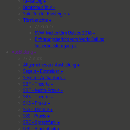
fit4sailing
+
Bootshaus Talk
+
Spleißen für Einsteiger
+
Törnberichte
+
// Zurück
SVW-Meilentörn Ostsee 2016
+
Erfahrungsbericht vom World Sailing
Sicherheitslehrgang
+
Ausbildung
+
// Zurück
Allgemeines zur Ausbildung
+
Segeln – Einsteiger
+
Segeln – Aufbaukurs
+
SBF – Theorie
+
SBF – Mobo-Praxis
+
SKS – Theorie
+
SKS – Praxis
+
SSS – Theorie
+
SSS – Praxis
+
SRC – Sprechfunk
+
UBI – Binnenfunk
+