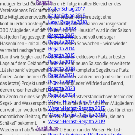
Regatta
mutigen Entscheidungen, deren Erfolge in allen Bereichen des
Kalter Schlag 2017
Vereinslebens Früchte tragen.
Kalter Schlag 2018
Die Mitgliederentwicklung der letzten 10 Jahre zeigt eine
Laser Regatta 2018
kontinuierlich ansteigende Tendenz; aktuell haben wir insgesamt
Regatta 2008
380 Mitglieder. Auf der Weser „vor der Haustür" wird in der Saison
Regatta 2012
fast jeden Tag gesegelt; Hafen und Halle sind voll und sogar
Regatta 2013
Hasenbüren – mit all seinen bekannten Schwächen – wird wieder
Regatta 2014
vermehrt nachgefragt.
Regatta 2015
Damit wir Segler auch weiterhin einen exklusiven Platz in bester
Regatta 2017
Lage auf dem Gelände haben, wird zur neuen Saison die erweiterte
Regatta 2018
„Lästerbank" eingeweiht, auf der dann komplette Segelkurse Platz
Regatta 2021
finden. Anbei bemerkt ist dies eines der zahlreichen (und sicher nicht
Regatta 2019
das letzte) Projekt unserer Ehrenmitglieder Wilfried und Bernd,
Regatta 2023
denen unser herzlicher Dank gilt!
Regatta 2024
Im Zentrum eines Segelvereins soll selbstverständlich weiterhin der
Weser-Herbst-Regatta 2016
Segel- und Wassersport stehen. Hier bieten wir unseren Mitgliedern
Weser-Herbst-Regatta 2017
ein wohl im weiten Umkreis einmaliges Angebot – und das für einen
Weser-Herbst-Regatta 2018
monatlichen Beitrag, für den ein Segler sonst nur einen „kleinen
Weser-Herbst-Regatta 2019
Schäkel" bekommt.
Ausbildung
Wiederum haben wir uns mit 10 Booten an der Weser-Herbst-
Regatta-Training mit Katharina Leukel