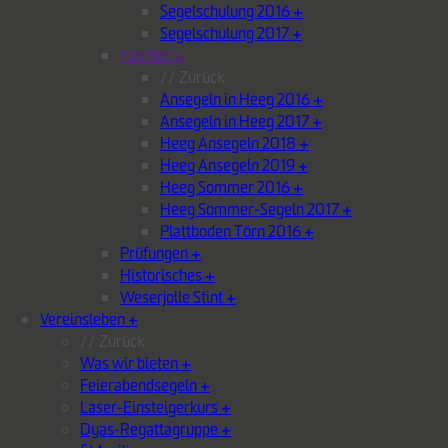
Segelschulung 2016
+
Segelschulung 2017
+
Fahrten
+
// Zurück
Ansegeln in Heeg 2016
+
Ansegeln in Heeg 2017
+
Heeg Ansegeln 2018
+
Heeg Ansegeln 2019
+
Heeg Sommer 2016
+
Heeg Sommer-Segeln 2017
+
Plattboden Törn 2016
+
Prüfungen
+
Historisches
+
Weserjolle Stint
+
Vereinsleben
+
// Zurück
Was wir bieten
+
Feierabendsegeln
+
Laser-Einsteigerkurs
+
Dyas-Regattagruppe
+