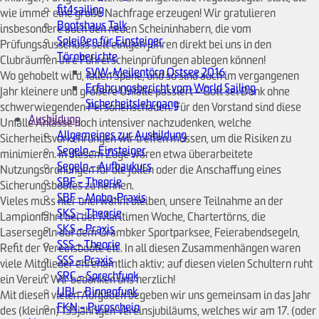
fit4sailing
wie immer eine große Nachfrage erzeugen! Wir gratulieren
Bootshaus Talk
insbesondere auch den neuen Scheininhabern, die vom
Spleißen für Einsteiger
Prüfungsausschuss seit einigen Jahren direkt bei uns in den
Törnberichte
Clubräumen ihre Führerscheinprüfungen ablegen können!
SVW-Meilentörn Ostsee 2016
Wo gehobelt wird, fallen Späne, und so sind auch im vergangenen
Erfahrungsbericht vom World Sailing
Jahr kleinere und größere Unfälle passiert – Gott sei Dank ohne
Sicherheitslehrgang
schwerwiegenden Personenschaden. Für den Vorstand sind diese
Ausbildung
Unfälle Anlässe noch intensiver nachzudenken, welche
Allgemeines zur Ausbildung
Sicherheitsvorkehrungen wir treffen müssen, um die Risiken zu
Segeln – Einsteiger
minimieren. In diesem Zuge wären etwa überarbeitete
Segeln – Aufbaukurs
Nutzungsordnungen für die Jollen oder die Anschaffung eines
SBF – Theorie
Sicherungsbootes zu nennen.
SBF – Mobo-Praxis
Vieles muss hier unerwähnt bleiben, unsere Teilnahme an der
SKS – Theorie
Lampionfahrt bei der Maritimen Woche, Chartertörns, die
SKS – Praxis
Lasersegeln auf dem Grambker Sportparksee, Feierabendsegeln,
SSS – Theorie
Refit der Vereinsboote etc. In all diesen Zusammenhängen waren
SSS – Praxis
viele Mitglieder ehrenamtlich aktiv; auf diesen vielen Schultern ruht
SRC – Sprechfunk
ein Verein. Wir bedanken uns herzlich!
UBI – Binnenfunk
Mit diesen vielen Aufgaben begeben wir uns gemeinsam in das Jahr
FKN – Pyroschein
des (kleinen) 135jährigen Vereinsjubiläums, welches wir am 17. (oder