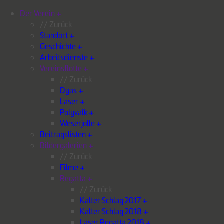
Der Verein
+
// Zurück
Standort
+
Geschichte
+
Arbeitsdienste
+
Vereinsflotte
+
// Zurück
Dyas
+
Laser
+
Polyvalk
+
Weserjolle
+
Beitragslisten
+
Bildergalerien
+
// Zurück
Filme
+
Regatta
+
// Zurück
Kalter Schlag 2017
+
Kalter Schlag 2018
+
Laser Regatta 2018
+