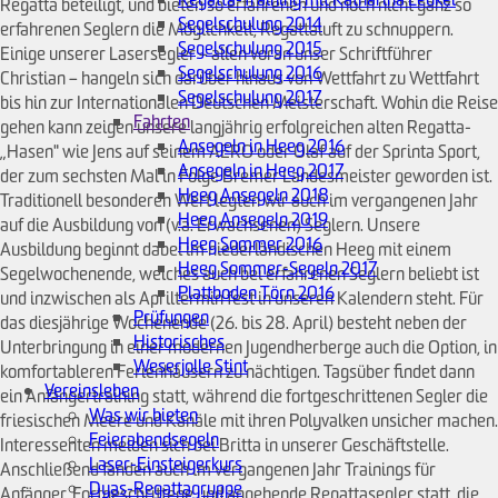
Regatta beteiligt, und bieten so erfahrenen und noch nicht ganz so
Segelschulung 2014
erfahrenen Seglern die Möglichkeit, Regattaluft zu schnuppern.
Segelschulung 2015
Einige unserer Lasersegler – allen voran unser Schriftführer
Segelschulung 2016
Christian – hangeln sich darüber hinaus von Wettfahrt zu Wettfahrt
Segelschulung 2017
bis hin zur Internationalen Deutschen Meisterschaft. Wohin die Reise
Fahrten
gehen kann zeigen unsere langjährig erfolgreichen alten Regatta-
Ansegeln in Heeg 2016
„Hasen" wie Jens auf seinem AERO oder Olaf auf der Sprinta Sport,
Ansegeln in Heeg 2017
der zum sechsten Mal in Folge Bremer Landesmeister geworden ist.
Heeg Ansegeln 2018
Traditionell besonderen Wert legten wir auch im vergangenen Jahr
Heeg Ansegeln 2019
auf die Ausbildung von (v.a. Erwachsenen) Seglern. Unsere
Heeg Sommer 2016
Ausbildung beginnt dabei im niederländischen Heeg mit einem
Heeg Sommer-Segeln 2017
Segelwochenende, welches auch bei erfahrenen Seglern beliebt ist
Plattboden Törn 2016
und inzwischen als Apriltermin fest in unseren Kalendern steht. Für
Prüfungen
das diesjährige Wochenende (26. bis 28. April) besteht neben der
Historisches
Unterbringung in einer modernen Jugendherberge auch die Option, in
Weserjolle Stint
komfortableren Ferienhäusern zu nächtigen. Tagsüber findet dann
Vereinsleben
ein Anfängertraining statt, während die fortgeschrittenen Segler die
Was wir bieten
friesischen Meere und Kanäle mit ihren Polyvalken unsicher machen.
Feierabendsegeln
Interessenten melden sich bei Britta in unserer Geschäftstelle.
Laser-Einsteigerkurs
Anschließend fanden auch im vergangenen Jahr Trainings für
Dyas-Regattagruppe
Anfänger, Fortgeschrittene und angehende Regattasegler statt, die