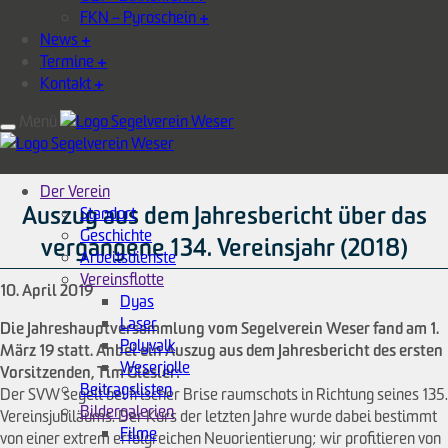
FKN – Pyroschein
+
News
+
Termine
+
Kontakt
+
Menü
Der Verein
Auszug aus dem Jahresbericht über das
Standort
Geschichte
vergangene 134. Vereinsjahr (2018)
Arbeitsdienste
Vereinsflotte
10. April 2019
Dyas
Laser
Die Jahreshauptversammlung vom Segelverein Weser fand am 1.
Polyvalk
März 19 statt. Anbei ein Auszug aus dem Jahresbericht des ersten
Weserjolle
Vorsitzenden, Tim Giesler:
Beitragslisten
Der SVW segelt bei frischer Brise raumschots in Richtung seines 135.
Bildergalerien
Vereinsjubiläums. Der Kurs der letzten Jahre wurde dabei bestimmt
Filme
von einer extrem erfolgreichen Neuorientierung; wir profitieren von